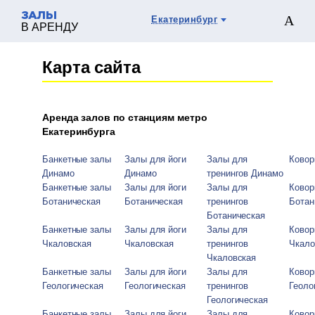
ЗАЛЫ
Екатеринбург
В АРЕНДУ
Карта сайта
Аренда залов по станциям метро
Екатеринбурга
Банкетные залы
Залы для йоги
Залы для
Ковор
Динамо
Динамо
тренингов Динамо
Банкетные залы
Залы для йоги
Залы для
Ковор
Ботаническая
Ботаническая
тренингов
Ботан
Ботаническая
Банкетные залы
Залы для йоги
Залы для
Ковор
Чкаловская
Чкаловская
тренингов
Чкало
Чкаловская
Банкетные залы
Залы для йоги
Залы для
Ковор
Геологическая
Геологическая
тренингов
Геоло
Геологическая
Банкетные залы
Залы для йоги
Залы для
Ковор