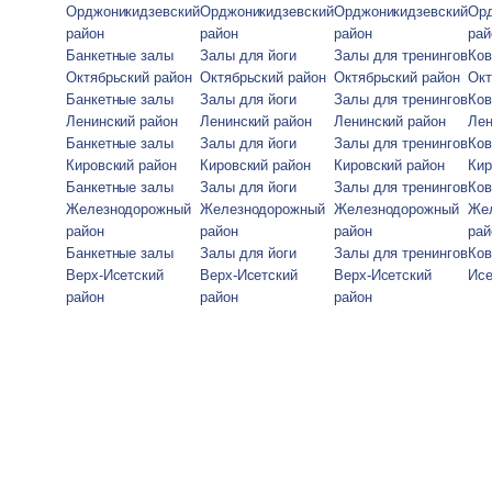
Орджоникидзевский
Орджоникидзевский
Орджоникидзевский
Орд
район
район
район
рай
Банкетные залы
Залы для йоги
Залы для тренингов
Ков
Октябрьский район
Октябрьский район
Октябрьский район
Окт
Банкетные залы
Залы для йоги
Залы для тренингов
Ков
Ленинский район
Ленинский район
Ленинский район
Лен
Банкетные залы
Залы для йоги
Залы для тренингов
Ков
Кировский район
Кировский район
Кировский район
Кир
Банкетные залы
Залы для йоги
Залы для тренингов
Ков
Железнодорожный
Железнодорожный
Железнодорожный
Же
район
район
район
рай
Банкетные залы
Залы для йоги
Залы для тренингов
Ков
Верх-Исетский
Верх-Исетский
Верх-Исетский
Исе
район
район
район