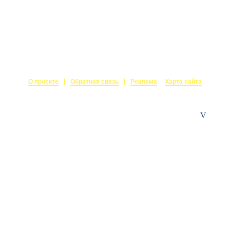
О проекте
Обратная связь
Реклама
Карта сайта
© 2015-2026
Залы в аренду
Создание и поддержка