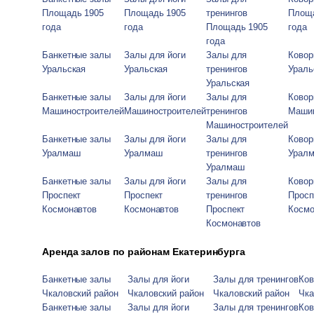
Площадь 1905
Площадь 1905
тренингов
Площа
года
года
Площадь 1905
года
года
Банкетные залы
Залы для йоги
Залы для
Ковор
Уральская
Уральская
тренингов
Ураль
Уральская
Банкетные залы
Залы для йоги
Залы для
Ковор
Машиностроителей
Машиностроителей
тренингов
Машин
Машиностроителей
Банкетные залы
Залы для йоги
Залы для
Ковор
Уралмаш
Уралмаш
тренингов
Урал
Уралмаш
Банкетные залы
Залы для йоги
Залы для
Ковор
Проспект
Проспект
тренингов
Просп
Космонавтов
Космонавтов
Проспект
Космо
Космонавтов
Аренда залов по районам Екатеринбурга
Банкетные залы
Залы для йоги
Залы для тренингов
Ков
Чкаловский район
Чкаловский район
Чкаловский район
Чка
Банкетные залы
Залы для йоги
Залы для тренингов
Ков